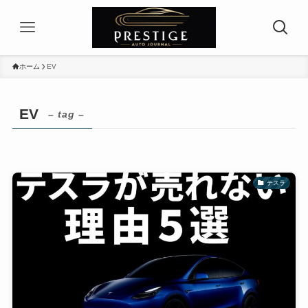
ホーム
EV
EV
– tag –
テスラ