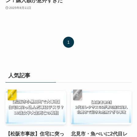
ン！購入額が意外すぎた
2025年8月11日
1
人気記事
【松阪市事故】住宅に突っ
北見市・魚べいに2代目レ