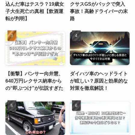
込んだ車はテスラ？19歳女
クサスGSがバックで突入
子大生死亡の真相【飲酒運
事故！高齢ドライバーの末
転が判明】
路
【衝撃】パンサー向井慧、
ダイハツ車のヘッドライト
640万円レクサス納車から
が眩しい？原因と効果的な
の“即ぶつけ”が伝説すぎた
対策を徹底解説！