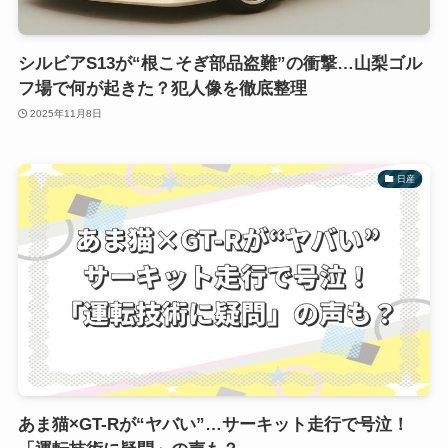
シルビアS13が“根こそぎ部品盗難”の衝撃…山梨ゴル
フ場で何が起きた？犯人像を徹底整理
2025年11月8日
日産
あま猫×GT-Rが“ヤバい”…サーキット走行で号泣！