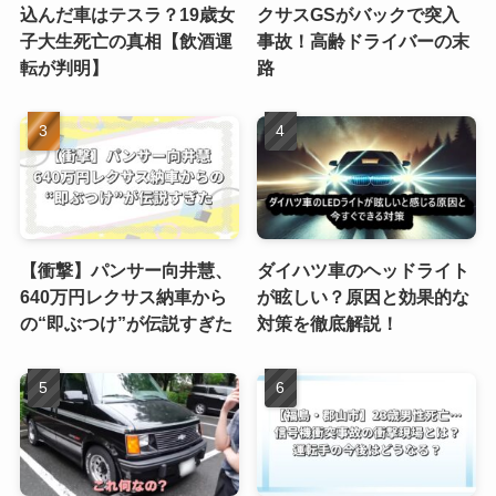
込んだ車はテスラ？19歳女
クサスGSがバックで突入
子大生死亡の真相【飲酒運
事故！高齢ドライバーの末
転が判明】
路
【衝撃】パンサー向井慧、
ダイハツ車のヘッドライト
640万円レクサス納車から
が眩しい？原因と効果的な
の“即ぶつけ”が伝説すぎた
対策を徹底解説！