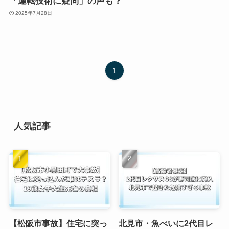
「運転技術に疑問」の声も？
2025年7月28日
1
人気記事
【松阪市事故】住宅に突っ
北見市・魚べいに2代目レ