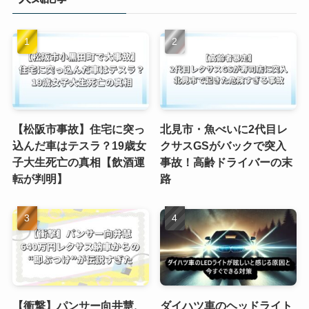
【松阪市事故】住宅に突っ
北見市・魚べいに2代目レ
込んだ車はテスラ？19歳女
クサスGSがバックで突入
子大生死亡の真相【飲酒運
事故！高齢ドライバーの末
転が判明】
路
【衝撃】パンサー向井慧、
ダイハツ車のヘッドライト