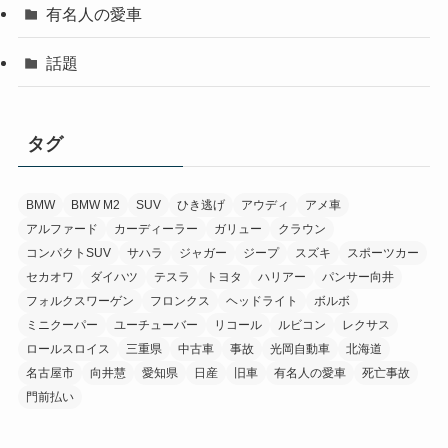
有名人の愛車
話題
タグ
BMW
BMW M2
SUV
ひき逃げ
アウディ
アメ車
アルファード
カーディーラー
ガリュー
クラウン
コンパクトSUV
サハラ
ジャガー
ジープ
スズキ
スポーツカー
セカオワ
ダイハツ
テスラ
トヨタ
ハリアー
パンサー向井
フォルクスワーゲン
フロンクス
ヘッドライト
ボルボ
ミニクーパー
ユーチューバー
リコール
ルビコン
レクサス
ロールスロイス
三重県
中古車
事故
光岡自動車
北海道
名古屋市
向井慧
愛知県
日産
旧車
有名人の愛車
死亡事故
門前払い