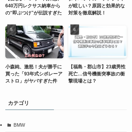
640万円レクサス納車から
が眩しい？原因と効果的な
の“即ぶつけ”が伝説すぎた
対策を徹底解説！
小森純、激怒！夫が勝手に
【福島・郡山市】23歳男性
買った「93年式シボレーア
死亡…信号機衝突事故の衝
ストロ」がヤバすぎた件
撃現場とは？
カテゴリ
BMW