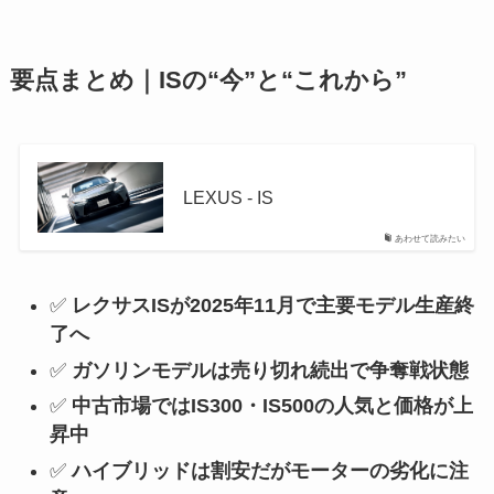
要点まとめ｜ISの“今”と“これから”
LEXUS ‐ IS
あわせて読みたい
✅
レクサスISが2025年11月で主要モデル生産終
了へ
✅
ガソリンモデルは売り切れ続出で争奪戦状態
✅
中古市場ではIS300・IS500の人気と価格が上
昇中
✅
ハイブリッドは割安だがモーターの劣化に注