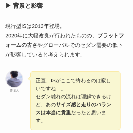
▶ 背景と影響
現行型ISは2013年登場。
2020年に大幅改良が行われたものの、
プラットフ
ォームの古さ
やグローバルでのセダン需要の低下
が影響していると考えられます。
正直、ISがここで終わるのは寂し
いですね…。
管理人
セダン離れの流れは理解できるけ
ど、あの
サイズ感と走りのバラン
スは本当に貴重
だったと思いま
す。