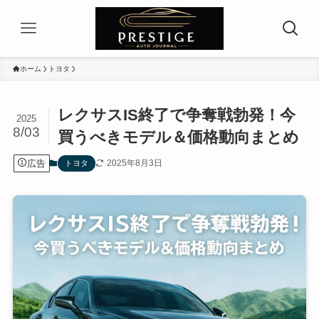
ホーム
トヨタ
レクサスIS終了で争奪戦勃発！今
2025
8/03
買うべきモデル＆価格動向まとめ
広告
2025年8月3日
トヨタ