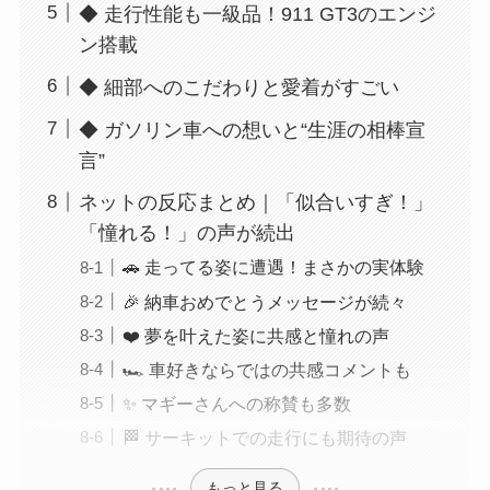
◆ 走行性能も一級品！911 GT3のエンジ
ン搭載
◆ 細部へのこだわりと愛着がすごい
◆ ガソリン車への想いと“生涯の相棒宣
言”
ネットの反応まとめ｜「似合いすぎ！」
「憧れる！」の声が続出
🚗 走ってる姿に遭遇！まさかの実体験
🎉 納車おめでとうメッセージが続々
❤️ 夢を叶えた姿に共感と憧れの声
🏎 車好きならではの共感コメントも
✨ マギーさんへの称賛も多数
🏁 サーキットでの走行にも期待の声
もっと見る