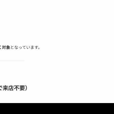
く対象
となっています。
Aで来店不要）