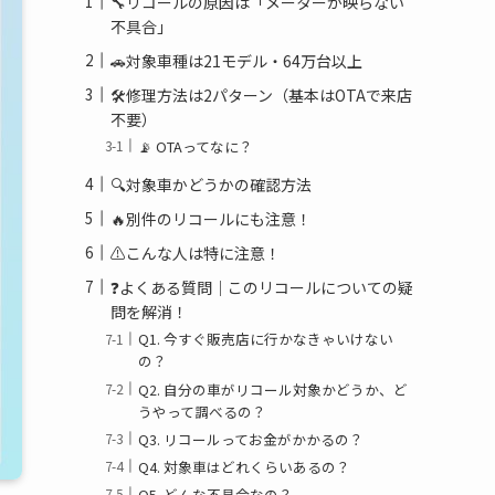
🔧リコールの原因は「メーターが映らない
不具合」
🚗対象車種は21モデル・64万台以上
🛠修理方法は2パターン（基本はOTAで来店
不要）
📡 OTAってなに？
🔍対象車かどうかの確認方法
🔥別件のリコールにも注意！
⚠こんな人は特に注意！
❓よくある質問｜このリコールについての疑
問を解消！
Q1. 今すぐ販売店に行かなきゃいけない
の？
Q2. 自分の車がリコール対象かどうか、ど
うやって調べるの？
Q3. リコールってお金がかかるの？
Q4. 対象車はどれくらいあるの？
Q5. どんな不具合なの？