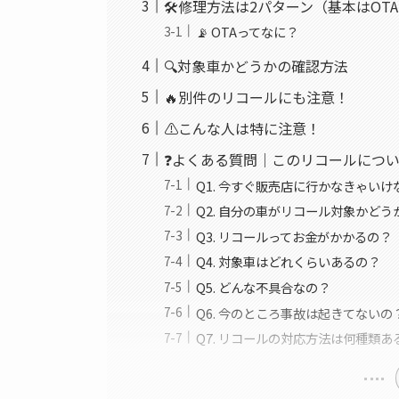
🛠修理方法は2パターン（基本はOT
📡 OTAってなに？
🔍対象車かどうかの確認方法
🔥別件のリコールにも注意！
⚠こんな人は特に注意！
❓よくある質問｜このリコールにつ
Q1. 今すぐ販売店に行かなきゃいけ
Q2. 自分の車がリコール対象かど
Q3. リコールってお金がかかるの？
Q4. 対象車はどれくらいあるの？
Q5. どんな不具合なの？
Q6. 今のところ事故は起きてないの
Q7. リコールの対応方法は何種類あ