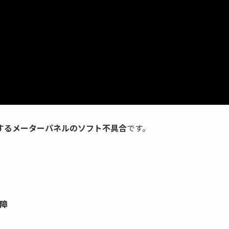
するメーターパネルのソフト不具合
です。
障