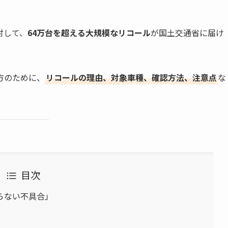
対して、
64万台を超える大規模なリコール
が国土交通省に届け
方のために、
リコールの理由、対象車種、確認方法、注意点
な
目次
らない不具合」