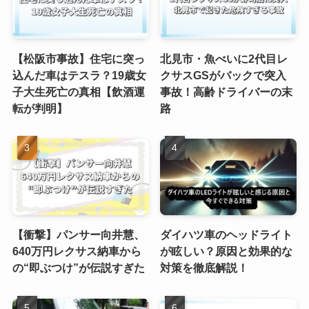
【松阪市事故】住宅に突っ
北見市・魚べいに2代目レ
込んだ車はテスラ？19歳女
クサスGSがバックで突入
子大生死亡の真相【飲酒運
事故！高齢ドライバーの末
転が判明】
路
【衝撃】パンサー向井慧、
ダイハツ車のヘッドライト
640万円レクサス納車から
が眩しい？原因と効果的な
の“即ぶつけ”が伝説すぎた
対策を徹底解説！