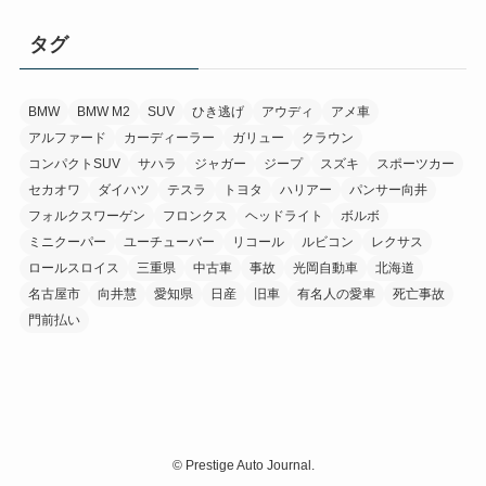
タグ
BMW
BMW M2
SUV
ひき逃げ
アウディ
アメ車
アルファード
カーディーラー
ガリュー
クラウン
コンパクトSUV
サハラ
ジャガー
ジープ
スズキ
スポーツカー
セカオワ
ダイハツ
テスラ
トヨタ
ハリアー
パンサー向井
フォルクスワーゲン
フロンクス
ヘッドライト
ボルボ
ミニクーパー
ユーチューバー
リコール
ルビコン
レクサス
ロールスロイス
三重県
中古車
事故
光岡自動車
北海道
名古屋市
向井慧
愛知県
日産
旧車
有名人の愛車
死亡事故
門前払い
©
Prestige Auto Journal.