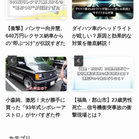
【衝撃】パンサー向井慧、
ダイハツ車のヘッドライト
640万円レクサス納車から
が眩しい？原因と効果的な
の“即ぶつけ”が伝説すぎた
対策を徹底解説！
小森純、激怒！夫が勝手に
【福島・郡山市】23歳男性
買った「93年式シボレーア
死亡…信号機衝突事故の衝
ストロ」がヤバすぎた件
撃現場とは？
カテゴリ