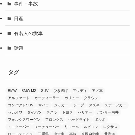
事件・事故
日産
有名人の愛車
話題
タグ
BMW
BMW M2
SUV
ひき逃げ
アウディ
アメ車
アルファード
カーディーラー
ガリュー
クラウン
コンパクトSUV
サハラ
ジャガー
ジープ
スズキ
スポーツカー
セカオワ
ダイハツ
テスラ
トヨタ
ハリアー
パンサー向井
フォルクスワーゲン
フロンクス
ヘッドライト
ボルボ
ミニクーパー
ユーチューバー
リコール
ルビコン
レクサス
ロールスロイス
三重県
中古車
事故
光岡自動車
北海道