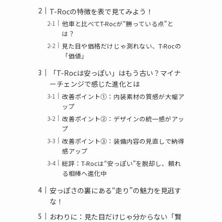
T-Rocの特徴を表で見てみよう！
他車と比べてT-Rocが“勝っている点”と
は？
見た目や価格だけじゃ測れない、T-Rocの
「価値」
「T-Rocは安っぽい」はもう古い？マイナ
ーチェンジで感じた進化とは
改善ポイント①：内装素材の質感が大幅ア
ップ
改善ポイント②：デザインの統一感がアッ
プ
改善ポイント③：装備内容の見直しで納得
感アップ
総評：T-Rocは“安っぽい”を脱却し、頼れ
る相棒へ進化中
安っぽさの裏にある“走り”の魅力を見逃す
な！
おわりに：見た目だけじゃ分からない「賢