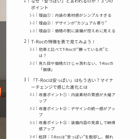
なぜ「安っぽい」と言われるのか？３つの
ポイント
理由①：内装の素材感がシンプルすぎる
理由②：デザインが“カジュアル寄り”
理由③：価格の割に装備が控えめに見える
T-Rocの特徴を表で見てみよう！
他車と比べてT-Rocが“勝っている点”と
は？
見た目や価格だけじゃ測れない、T-Rocの
「価値」
「T-Rocは安っぽい」はもう古い？マイナ
ーチェンジで感じた進化とは
改善ポイント①：内装素材の質感が大幅ア
ップ
改善ポイント②：デザインの統一感がアッ
プ
改善ポイント③：装備内容の見直しで納得
感アップ
総評：T-Rocは“安っぽい”を脱却し、頼れ