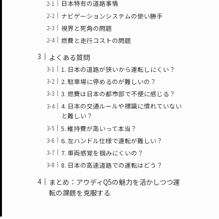
日本特有の道路事情
ナビゲーションシステムの使い勝手
視界と死角の問題
燃費と走行コストの問題
よくある質問
1. 日本の道路が狭いから運転しにくい？
2. 駐車場に停めるのが難しいの？
3. 燃費は日本の都市部で不便に感じる？
4. 日本の交通ルールや標識に慣れていない
と難しい？
5. 維持費が高いって本当？
6. 左ハンドル仕様で運転が難しい？
7. 車両感覚を掴みにくいの？
8. 日本の高速道路での運転はどう？
まとめ：アウディQ5の魅力を活かしつつ運
転の課題を克服する