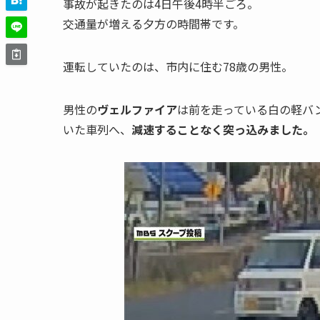
事故が起きたのは4日午後4時半ごろ。
交通量が増える夕方の時間帯です。
運転していたのは、市内に住む78歳の男性。
男性の
ヴェルファイア
は前を走っている白の軽バ
いた車列へ、
減速することなく突っ込みました。