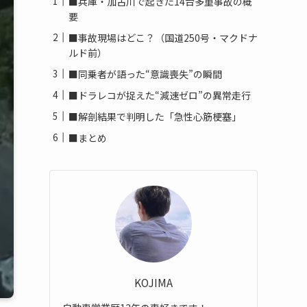
■兵庫・加古川で起きた14台多重事故の概
要
■事故現場はどこ？（国道250号・マクドナ
ルド前）
■同乗者が語った“意識喪失”の瞬間
■ドラレコが捉えた“減速ゼロ”の異常走行
■解剖結果で判明した「急性心筋梗塞」
■まとめ
KOJIMA