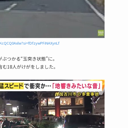
OKcQCQ0Axlw?si=fDfzywPFiNAXynLf
ぶつかる“玉突き状態”に。
含む18人がけがをしました。