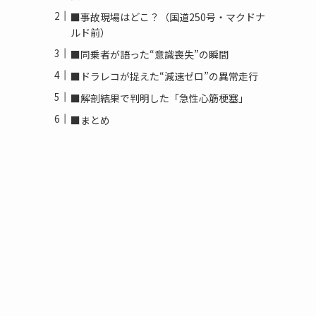
■事故現場はどこ？（国道250号・マクドナ
ルド前）
■同乗者が語った“意識喪失”の瞬間
■ドラレコが捉えた“減速ゼロ”の異常走行
■解剖結果で判明した「急性心筋梗塞」
■まとめ