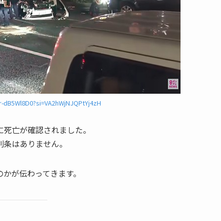
cr-dB5Wl8D0?si=VA2hWjNJQPtYj4zH
に死亡が確認されました。
別条はありません。
のかが伝わってきます。