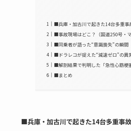
■兵庫・加古川で起きた14台多重事
■事故現場はどこ？（国道250号・
■同乗者が語った“意識喪失”の瞬間
■ドラレコが捉えた“減速ゼロ”の異
■解剖結果で判明した「急性心筋梗
■まとめ
■兵庫・加古川で起きた14台多重事