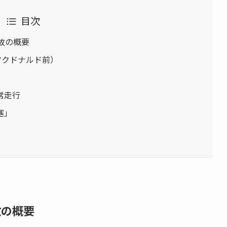
目次
故の概要
マクドナルド前）
常走行
塞」
故の概要