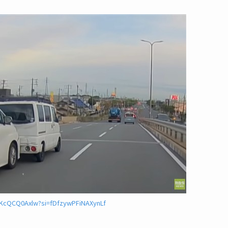
OKcQCQ0Axlw?si=fDfzywPFiNAXynLf