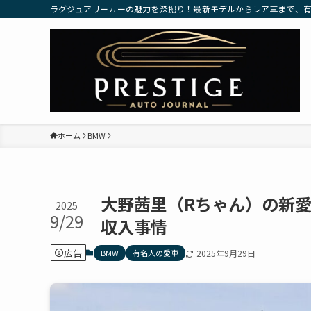
ラグジュアリーカーの魅力を深掘り！最新モデルからレア車まで、
ホーム
BMW
大野茜里（Rちゃん）の新
2025
9/29
収入事情
広告
BMW
有名人の愛車
2025年9月29日