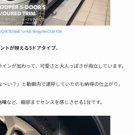
5SQ9t7E58xE?si=kE-9rNjy9mOUK43A
ントが映える5ドアタイプ
。
ラインが加わって、可愛さと大人っぽさが両立しています。
な〜い？」と動画内で連呼していたのも納得の仕上がり。
色味
など、細部までセンスを感じさせる1台です。