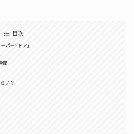
目次
ーパー5ドア」
え
全開
くらい？