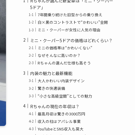
Rちゃんが選んだ新愛車は「ミニ・クーパー
5ドア」
7年間乗り続けた旧型からの乗り換え
白×黒のコントラストで“かわいい”全開
ミニ・クーパーが女性に人気の理由
ミニ・クーパー5ドアの価格はどれくらい？
ミニの価格帯は“かわいくない”
なぜそんなに高いのか？
Rちゃんの選んだ仕様も高そう
内装の魅力と最新機能
大人かわいい内装デザイン
驚きの快適装備
“小さな高級空間”としての魅力
Rちゃんの現在の年収は？
最高月収は驚きの3000万円
収入の柱はアパレル事業
YouTubeとSNS収入も莫大