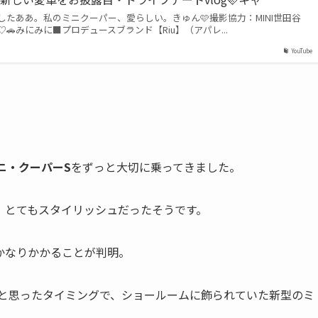
たああ。私のミニクーパー、愛らしい。きゅん🩷撮影協力：MINI世田谷
🚗みにみに■プロデュースブランド【Riu】（アパレ...
YouTube
ニ・クーパーS
をずっと大切に乗ってきました。
、とてもスタイリッシュだったそうです。
かなりかかることが判明。
と思ったタイミングで、ショールームに飾られていた新型のミ