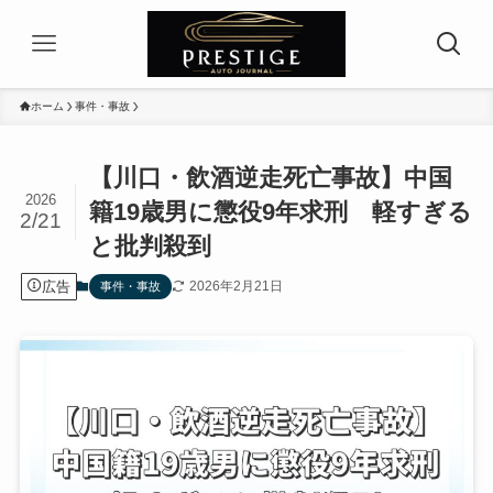
ホーム
事件・事故
【川口・飲酒逆走死亡事故】中国
2026
籍19歳男に懲役9年求刑 軽すぎる
2/21
と批判殺到
広告
2026年2月21日
事件・事故