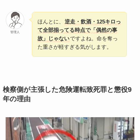
ほんとに、
逆走・飲酒・125キロっ
て全部揃ってる時点で「偶然の事
管理人
故」じゃない
ですよね。命を奪っ
た重さが軽すぎる気がします。
検察側が主張した危険運転致死罪と懲役9
年の理由