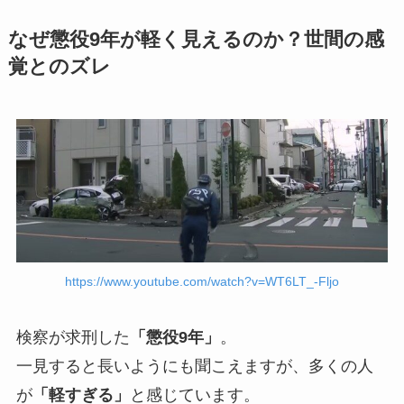
なぜ懲役9年が軽く見えるのか？世間の感
覚とのズレ
https://www.youtube.com/watch?v=WT6LT_-Fljo
検察が求刑した
「懲役9年」
。
一見すると長いようにも聞こえますが、多くの人
が
「軽すぎる」
と感じています。