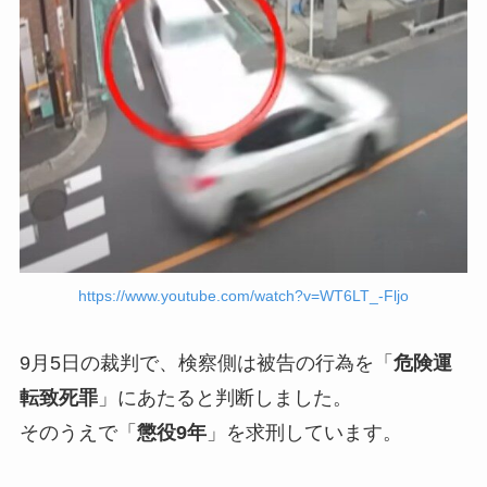
https://www.youtube.com/watch?v=WT6LT_-Fljo
9月5日の裁判で、検察側は被告の行為を「
危険運
転致死罪
」にあたると判断しました。
そのうえで「
懲役9年
」を求刑しています。