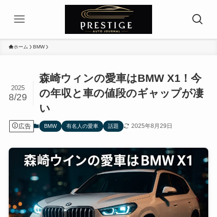
ホーム
BMW
森崎ウィンの愛車はBMW X1！今
2025
の年収と車の値段のギャップが凄
8/29
い
広告
2025年8月29日
BMW
有名人の愛車
話題