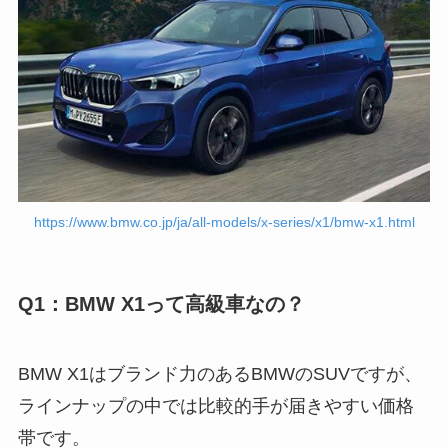
https://www.bmw.co.jp/ja/all-models/x-series/x1/bmw-x1.html
Q1：BMW X1って高級車なの？
BMW X1はブランド力のあるBMWのSUVですが、
ラインナップの中では比較的手が届きやすい価格
帯です。