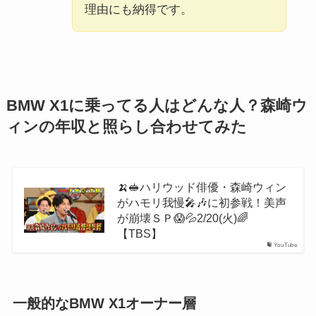
理由にも納得です。
BMW X1に乗ってる人はどんな人？森崎ウ
ィンの年収と照らし合わせてみた
🍌🥪ハリウッド俳優・森崎ウィン
がハモリ我慢🎤🎶に初参戦！美声
が崩壊ＳＰ😱💦2/20(火)🌈
【TBS】
YouTube
一般的なBMW X1オーナー層