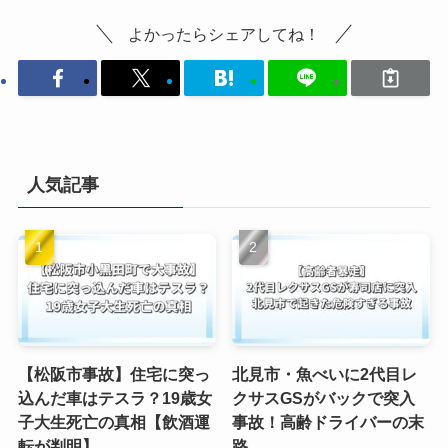
よかったらシェアしてね！
人気記事
【松阪市事故】住宅に突っ
北見市・魚べいに2代目レ
込んだ車はテスラ？19歳女
クサスGSがバックで突入
子大生死亡の真相【飲酒運
事故！高齢ドライバーの末
転が判明】
路