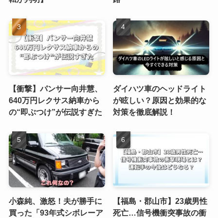
【衝撃】パンサー向井慧、
ダイハツ車のヘッドライト
640万円レクサス納車から
が眩しい？原因と効果的な
の“即ぶつけ”が伝説すぎた
対策を徹底解説！
小森純、激怒！夫が勝手に
【福島・郡山市】23歳男性
買った「93年式シボレーア
死亡…信号機衝突事故の衝