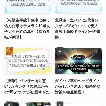
【松阪市事故】住宅に突っ
北見市・魚べいに2代目レ
込んだ車はテスラ？19歳女
クサスGSがバックで突入
子大生死亡の真相【飲酒運
事故！高齢ドライバーの末
転が判明】
路
【衝撃】パンサー向井慧、
ダイハツ車のヘッドライト
640万円レクサス納車から
が眩しい？原因と効果的な
の“即ぶつけ”が伝説すぎた
対策を徹底解説！