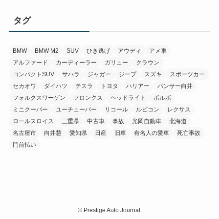
タグ
BMW
BMW M2
SUV
ひき逃げ
アウディ
アメ車
アルファード
カーディーラー
ガリュー
クラウン
コンパクトSUV
サハラ
ジャガー
ジープ
スズキ
スポーツカー
セカオワ
ダイハツ
テスラ
トヨタ
ハリアー
パンサー向井
フォルクスワーゲン
フロンクス
ヘッドライト
ボルボ
ミニクーパー
ユーチューバー
リコール
ルビコン
レクサス
ロールスロイス
三重県
中古車
事故
光岡自動車
北海道
名古屋市
向井慧
愛知県
日産
旧車
有名人の愛車
死亡事故
門前払い
©
Prestige Auto Journal.