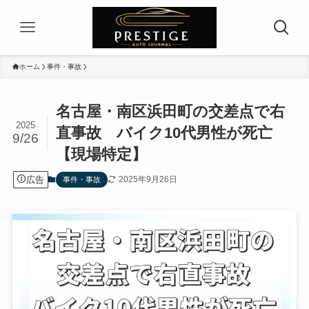
ホーム
事件・事故
名古屋・南区浜田町の交差点で右
2025
直事故 バイク10代男性が死亡
9/26
【現場特定】
広告
2025年9月26日
事件・事故