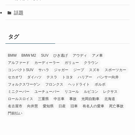
話題
タグ
BMW
BMW M2
SUV
ひき逃げ
アウディ
アメ車
アルファード
カーディーラー
ガリュー
クラウン
コンパクトSUV
サハラ
ジャガー
ジープ
スズキ
スポーツカー
セカオワ
ダイハツ
テスラ
トヨタ
ハリアー
パンサー向井
フォルクスワーゲン
フロンクス
ヘッドライト
ボルボ
ミニクーパー
ユーチューバー
リコール
ルビコン
レクサス
ロールスロイス
三重県
中古車
事故
光岡自動車
北海道
名古屋市
向井慧
愛知県
日産
旧車
有名人の愛車
死亡事故
門前払い