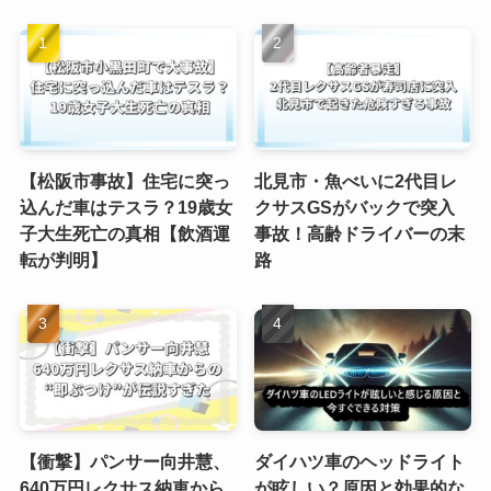
【松阪市事故】住宅に突っ
北見市・魚べいに2代目レ
込んだ車はテスラ？19歳女
クサスGSがバックで突入
子大生死亡の真相【飲酒運
事故！高齢ドライバーの末
転が判明】
路
【衝撃】パンサー向井慧、
ダイハツ車のヘッドライト
640万円レクサス納車から
が眩しい？原因と効果的な