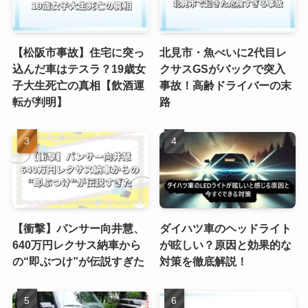
【松阪市事故】住宅に突っ
北見市・魚べいに2代目レ
込んだ車はテスラ？19歳女
クサスGSがバックで突入
子大生死亡の真相【飲酒運
事故！高齢ドライバーの末
転が判明】
路
【衝撃】パンサー向井慧、
ダイハツ車のヘッドライト
640万円レクサス納車から
が眩しい？原因と効果的な
の“即ぶつけ”が伝説すぎた
対策を徹底解説！