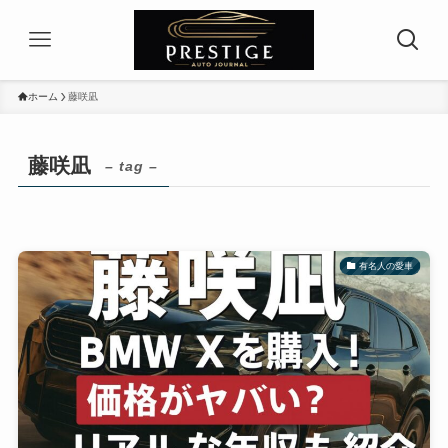
ホーム
藤咲凪
藤咲凪
– tag –
有名人の愛車