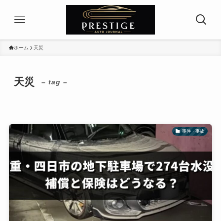
ホーム
天災
天災
– tag –
事件・事故