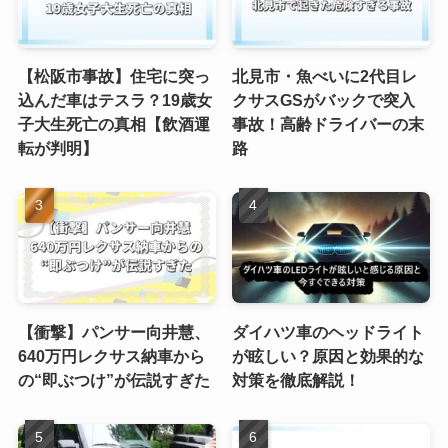
【松阪市事故】住宅に突っ
北見市・魚べいに2代目レ
込んだ車はテスラ？19歳女
クサスGSがバックで突入
子大生死亡の真相【飲酒運
事故！高齢ドライバーの末
転が判明】
路
【衝撃】パンサー向井慧、
ダイハツ車のヘッドライト
640万円レクサス納車から
が眩しい？原因と効果的な
の“即ぶつけ”が伝説すぎた
対策を徹底解説！