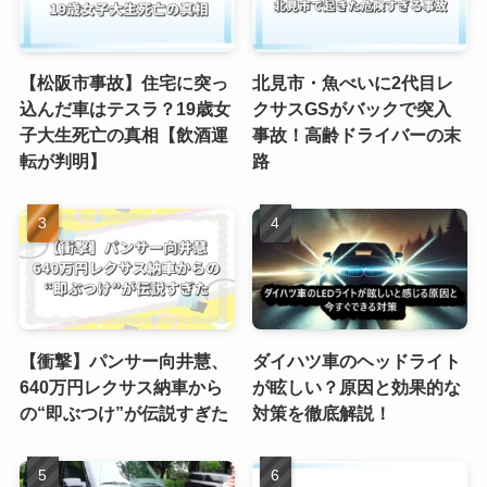
【松阪市事故】住宅に突っ
北見市・魚べいに2代目レ
込んだ車はテスラ？19歳女
クサスGSがバックで突入
子大生死亡の真相【飲酒運
事故！高齢ドライバーの末
転が判明】
路
【衝撃】パンサー向井慧、
ダイハツ車のヘッドライト
640万円レクサス納車から
が眩しい？原因と効果的な
の“即ぶつけ”が伝説すぎた
対策を徹底解説！