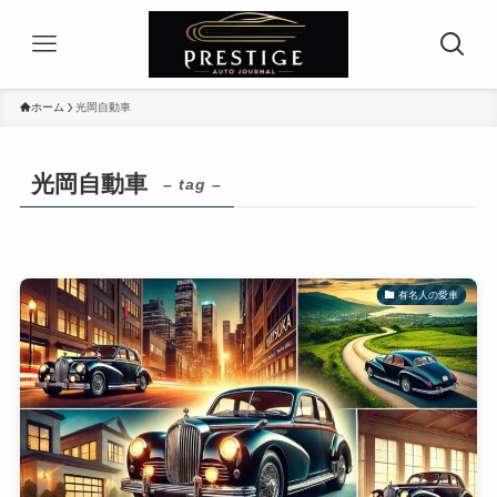
ホーム
光岡自動車
光岡自動車
– tag –
有名人の愛車