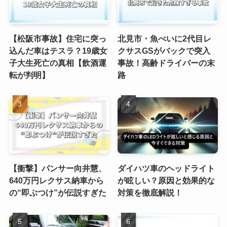
【松阪市事故】住宅に突っ
北見市・魚べいに2代目レ
込んだ車はテスラ？19歳女
クサスGSがバックで突入
子大生死亡の真相【飲酒運
事故！高齢ドライバーの末
転が判明】
路
【衝撃】パンサー向井慧、
ダイハツ車のヘッドライト
640万円レクサス納車から
が眩しい？原因と効果的な
の“即ぶつけ”が伝説すぎた
対策を徹底解説！