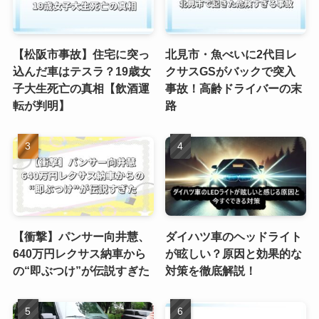
【松阪市事故】住宅に突っ
北見市・魚べいに2代目レ
込んだ車はテスラ？19歳女
クサスGSがバックで突入
子大生死亡の真相【飲酒運
事故！高齢ドライバーの末
転が判明】
路
【衝撃】パンサー向井慧、
ダイハツ車のヘッドライト
640万円レクサス納車から
が眩しい？原因と効果的な
の“即ぶつけ”が伝説すぎた
対策を徹底解説！