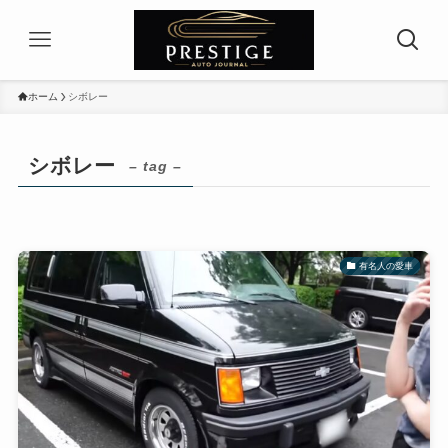
ホーム
シボレー
シボレー
– tag –
有名人の愛車