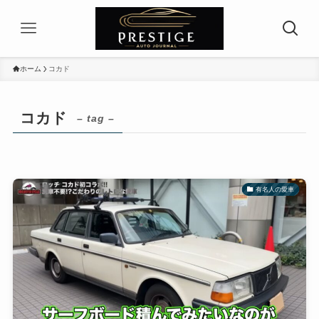
ホーム
コカド
コカド
– tag –
有名人の愛車