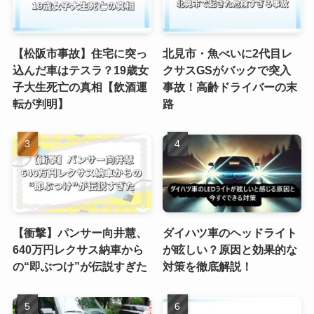
【松阪市事故】住宅に突っ
北見市・魚べいに2代目レ
込んだ車はテスラ？19歳女
クサスGSがバックで突入
子大生死亡の真相【飲酒運
事故！高齢ドライバーの末
転が判明】
路
【衝撃】パンサー向井慧、
ダイハツ車のヘッドライト
640万円レクサス納車から
が眩しい？原因と効果的な
の“即ぶつけ”が伝説すぎた
対策を徹底解説！