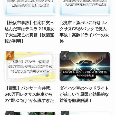
【松阪市事故】住宅に突っ
北見市・魚べいに2代目レ
込んだ車はテスラ？19歳女
クサスGSがバックで突入
子大生死亡の真相【飲酒運
事故！高齢ドライバーの末
転が判明】
路
【衝撃】パンサー向井慧、
ダイハツ車のヘッドライト
640万円レクサス納車から
が眩しい？原因と効果的な
の“即ぶつけ”が伝説すぎた
対策を徹底解説！