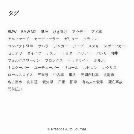
タグ
BMW
BMW M2
SUV
ひき逃げ
アウディ
アメ車
アルファード
カーディーラー
ガリュー
クラウン
コンパクトSUV
サハラ
ジャガー
ジープ
スズキ
スポーツカー
セカオワ
ダイハツ
テスラ
トヨタ
ハリアー
パンサー向井
フォルクスワーゲン
フロンクス
ヘッドライト
ボルボ
ミニクーパー
ユーチューバー
リコール
ルビコン
レクサス
ロールスロイス
三重県
中古車
事故
光岡自動車
北海道
名古屋市
向井慧
愛知県
日産
旧車
有名人の愛車
死亡事故
門前払い
©
Prestige Auto Journal.